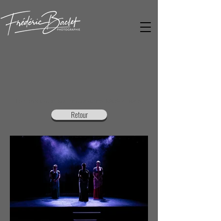
Le plessis robinson photographe frédéric baclet
Retour