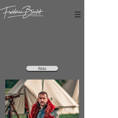
Le plessis robinson photographe frédéric
baclet
Retour