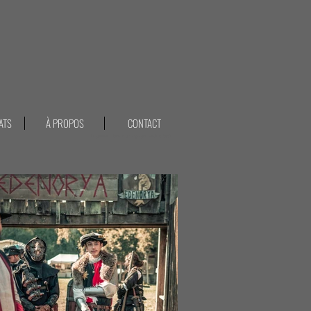
ATS
À PROPOS
CONTACT
Le plessis robinson photographe frédéric baclet