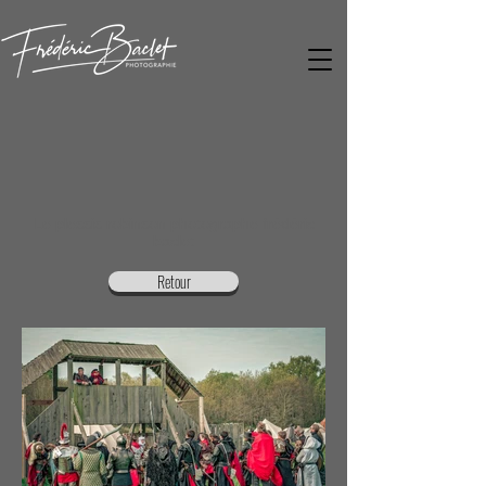
Le plessis robinson photographe frédéric
baclet
Retour