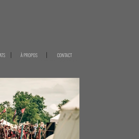
ATS
À PROPOS
CONTACT
Le plessis robinson photographe frédéric baclet